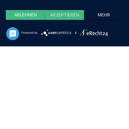
ABLEHNEN
AKZEPTIEREN
MEHR
Powered by
&