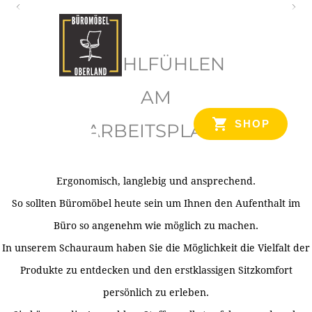
O
b
WOHLFÜHLEN
e
r
AM
l
SHOP
ARBEITSPLATZ
a
n
d
Ergonomisch, langlebig und ansprechend.
Ihr Spezialist für Büroausstattung im Tiroler Oberland
So sollten Büromöbel heute sein um Ihnen den Aufenthalt im
Büro so angenehm wie möglich zu machen.
In unserem Schauraum haben Sie die Möglichkeit die Vielfalt der
Produkte zu entdecken und den erstklassigen Sitzkomfort
persönlich zu erleben.