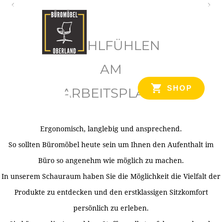
O
b
WOHLFÜHLEN
e
r
AM
l
SHOP
ARBEITSPLATZ
a
n
d
Ergonomisch, langlebig und ansprechend.
Ihr Spezialist für Büroausstattung im Tiroler Oberland
So sollten Büromöbel heute sein um Ihnen den Aufenthalt im
Büro so angenehm wie möglich zu machen.
In unserem Schauraum haben Sie die Möglichkeit die Vielfalt der
Produkte zu entdecken und den erstklassigen Sitzkomfort
persönlich zu erleben.