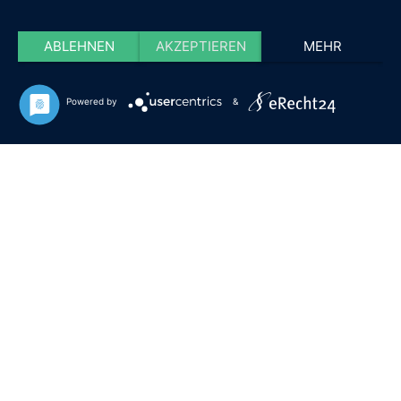
ABLEHNEN
AKZEPTIEREN
MEHR
Powered by
&