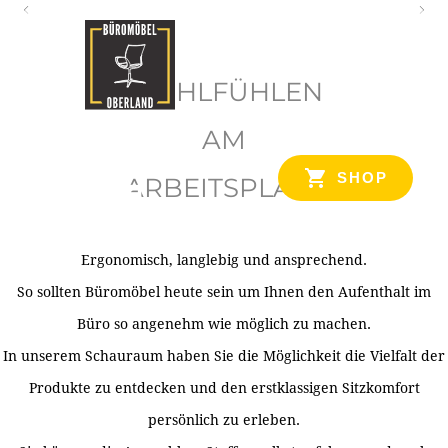
O
b
WOHLFÜHLEN
e
r
AM
l
SHOP
ARBEITSPLATZ
a
n
d
Ergonomisch, langlebig und ansprechend.
Ihr Spezialist für Büroausstattung im Tiroler Oberland
So sollten Büromöbel heute sein um Ihnen den Aufenthalt im
Büro so angenehm wie möglich zu machen.
In unserem Schauraum haben Sie die Möglichkeit die Vielfalt der
Produkte zu entdecken und den erstklassigen Sitzkomfort
persönlich zu erleben.