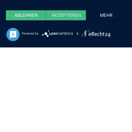
ABLEHNEN
AKZEPTIEREN
MEHR
Powered by
&