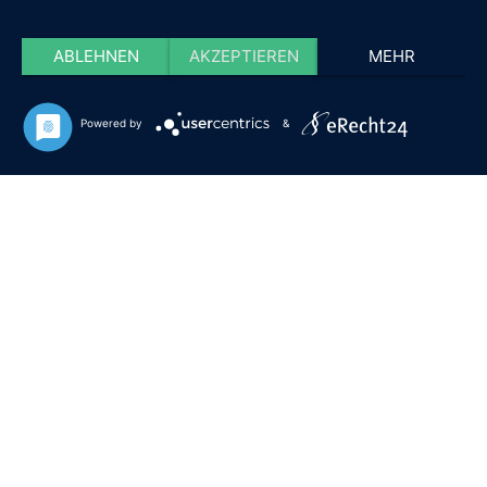
ABLEHNEN
AKZEPTIEREN
MEHR
Powered by
&