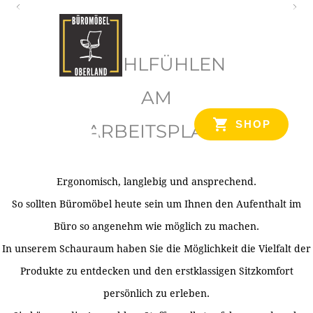
O
b
WOHLFÜHLEN
e
r
AM
l
SHOP
ARBEITSPLATZ
a
n
d
Ergonomisch, langlebig und ansprechend.
Ihr Spezialist für Büroausstattung im Tiroler Oberland
So sollten Büromöbel heute sein um Ihnen den Aufenthalt im
Büro so angenehm wie möglich zu machen.
In unserem Schauraum haben Sie die Möglichkeit die Vielfalt der
Produkte zu entdecken und den erstklassigen Sitzkomfort
persönlich zu erleben.