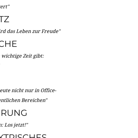
wert"
TZ
ird das Leben zur Freude"
ICHE
wichtige Zeit gibt:
ute nicht nur in Office-
entlichen Bereichen"
ERUNG
 Los jetzt!"
KTRISCHES