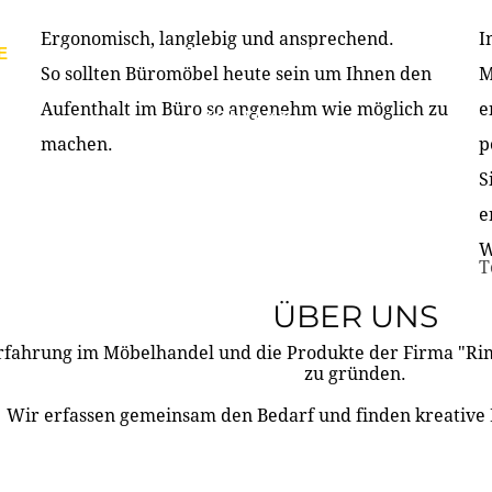
Ergonomisch, langlebig und ansprechend.
I
E
PRODUKTE
ÜBER UNS
PARTNER & REFERE
So sollten Büromöbel heute sein um Ihnen den
M
Aufenthalt im Büro so angenehm wie möglich zu
e
KONTAKT
machen.
p
S
e
W
T
ÜBER UNS
rfahrung im Möbelhandel und die Produkte der Firma "R
zu gründen.
Wir erfassen gemeinsam den Bedarf und finden kreative 