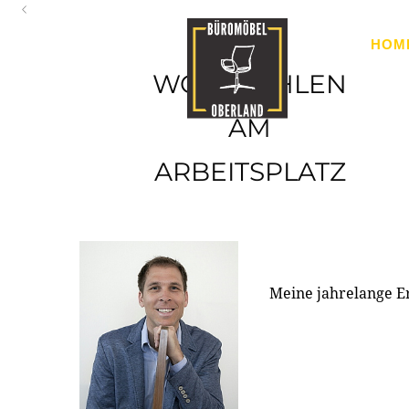
Oberland
HOM
Ihr Spezialist für Büroausstattung im Tiroler Oberland
WOHLFÜHLEN
AM
ARBEITSPLATZ
Meine jahrelange E