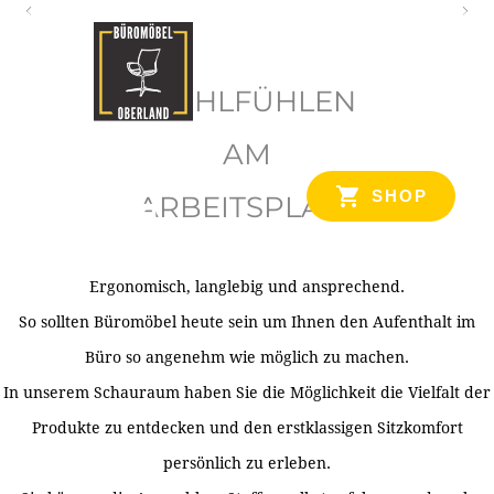
O
b
WOHLFÜHLEN
e
r
AM
l
SHOP
ARBEITSPLATZ
a
n
d
Ergonomisch, langlebig und ansprechend.
Ihr Spezialist für Büroausstattung im Tiroler Oberland
So sollten Büromöbel heute sein um Ihnen den Aufenthalt im
Büro so angenehm wie möglich zu machen.
In unserem Schauraum haben Sie die Möglichkeit die Vielfalt der
Produkte zu entdecken und den erstklassigen Sitzkomfort
persönlich zu erleben.