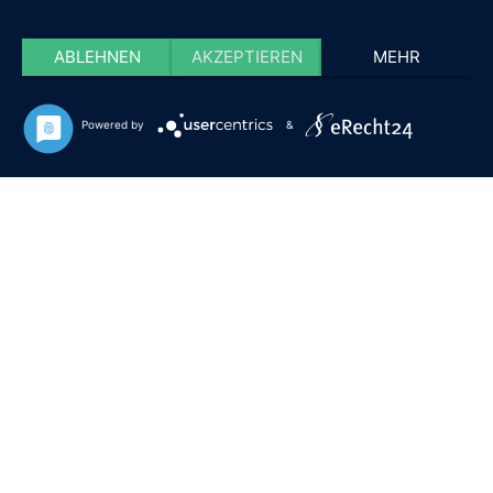
ABLEHNEN
AKZEPTIEREN
MEHR
Powered by
&