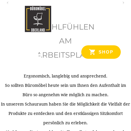
O
b
WOHLFÜHLEN
e
r
AM
l
SHOP
ARBEITSPLATZ
a
n
d
Ergonomisch, langlebig und ansprechend.
Ihr Spezialist für Büroausstattung im Tiroler Oberland
So sollten Büromöbel heute sein um Ihnen den Aufenthalt im
Büro so angenehm wie möglich zu machen.
In unserem Schauraum haben Sie die Möglichkeit die Vielfalt der
Produkte zu entdecken und den erstklassigen Sitzkomfort
persönlich zu erleben.