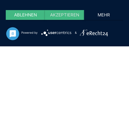
ABLEHNEN
AKZEPTIEREN
MEHR
Powered by
&