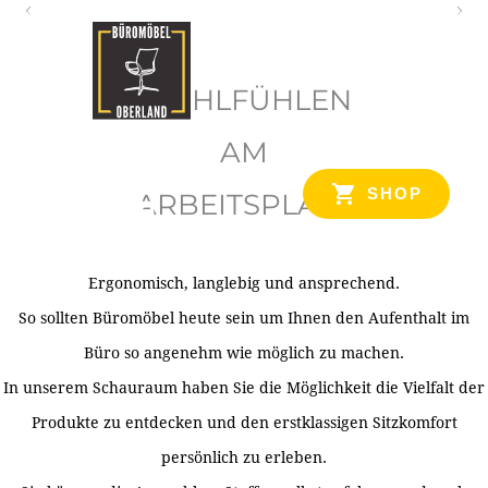
O
b
WOHLFÜHLEN
e
r
AM
l
SHOP
ARBEITSPLATZ
a
n
d
Ergonomisch, langlebig und ansprechend.
Ihr Spezialist für Büroausstattung im Tiroler Oberland
So sollten Büromöbel heute sein um Ihnen den Aufenthalt im
Büro so angenehm wie möglich zu machen.
In unserem Schauraum haben Sie die Möglichkeit die Vielfalt der
Produkte zu entdecken und den erstklassigen Sitzkomfort
persönlich zu erleben.