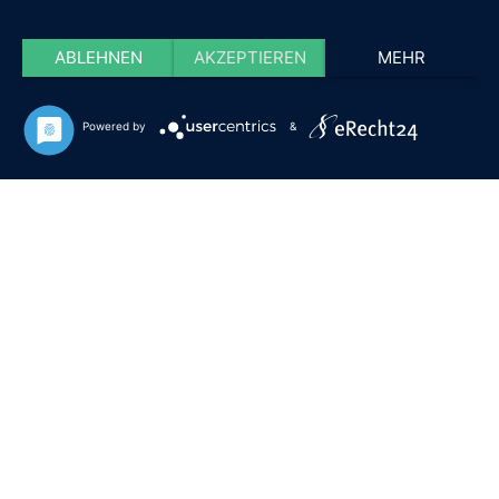
ABLEHNEN
AKZEPTIEREN
MEHR
Powered by
&