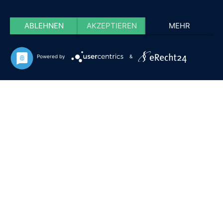
ABLEHNEN
AKZEPTIEREN
MEHR
Powered by
&