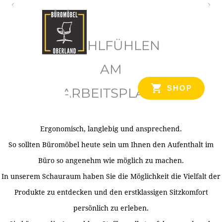
O
b
WOHLFÜHLEN
e
r
AM
l
SHOP
ARBEITSPLATZ
a
n
d
Ergonomisch, langlebig und ansprechend.
Ihr Spezialist für Büroausstattung im Tiroler Oberland
So sollten Büromöbel heute sein um Ihnen den Aufenthalt im
Büro so angenehm wie möglich zu machen.
In unserem Schauraum haben Sie die Möglichkeit die Vielfalt der
Produkte zu entdecken und den erstklassigen Sitzkomfort
persönlich zu erleben.