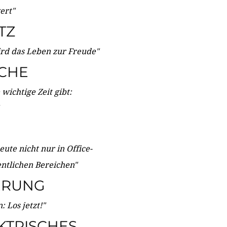
wert"
TZ
ird das Leben zur Freude"
ICHE
wichtige Zeit gibt:
ute nicht nur in Office-
entlichen Bereichen"
ERUNG
 Los jetzt!"
KTRISCHES