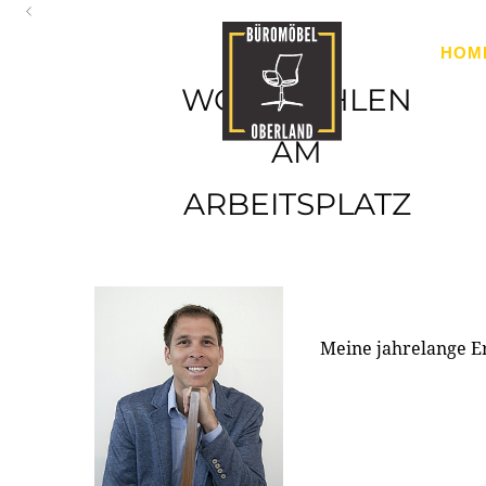
Oberland
HOM
Ihr Spezialist für Büroausstattung im Tiroler Oberland
WOHLFÜHLEN
AM
ARBEITSPLATZ
Meine jahrelange E