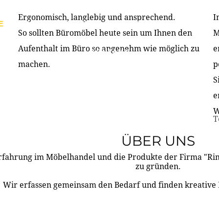
Ergonomisch, langlebig und ansprechend.
I
E
PRODUKTE
ÜBER UNS
PARTNER & REFERE
So sollten Büromöbel heute sein um Ihnen den
M
Aufenthalt im Büro so angenehm wie möglich zu
e
KONTAKT
machen.
p
S
e
W
T
ÜBER UNS
rfahrung im Möbelhandel und die Produkte der Firma "R
zu gründen.
Wir erfassen gemeinsam den Bedarf und finden kreative 