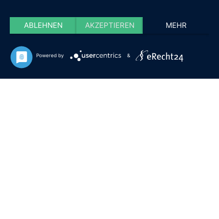
ABLEHNEN
AKZEPTIEREN
MEHR
Powered by
&