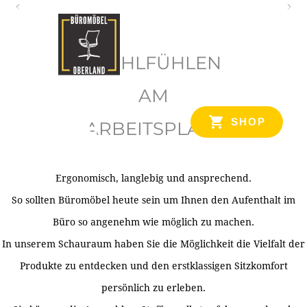
O
b
WOHLFÜHLEN
e
r
AM
l
SHOP
ARBEITSPLATZ
a
n
d
Ergonomisch, langlebig und ansprechend.
Ihr Spezialist für Büroausstattung im Tiroler Oberland
So sollten Büromöbel heute sein um Ihnen den Aufenthalt im
Büro so angenehm wie möglich zu machen.
In unserem Schauraum haben Sie die Möglichkeit die Vielfalt der
Produkte zu entdecken und den erstklassigen Sitzkomfort
persönlich zu erleben.