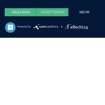
ABLEHNEN
AKZEPTIEREN
MEHR
Powered by
&