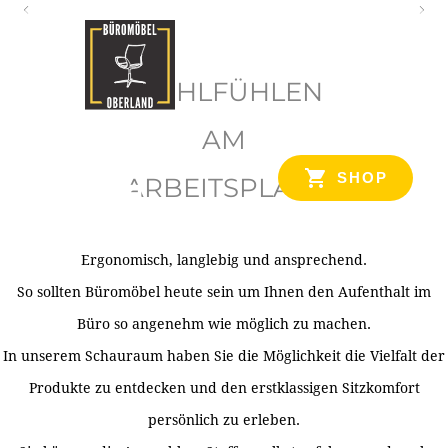
O
b
WOHLFÜHLEN
e
r
AM
l
SHOP
ARBEITSPLATZ
a
n
d
Ergonomisch, langlebig und ansprechend.
Ihr Spezialist für Büroausstattung im Tiroler Oberland
So sollten Büromöbel heute sein um Ihnen den Aufenthalt im
Büro so angenehm wie möglich zu machen.
In unserem Schauraum haben Sie die Möglichkeit die Vielfalt der
Produkte zu entdecken und den erstklassigen Sitzkomfort
persönlich zu erleben.