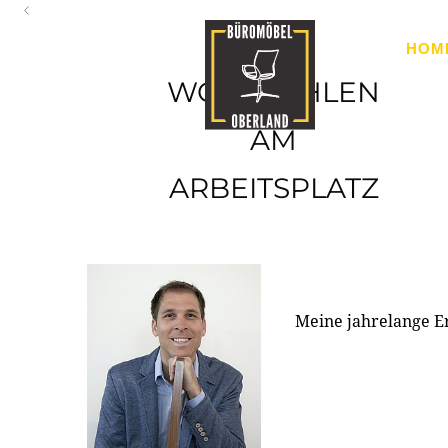
Oberland
HOM
Ihr Spezialist für Büroausstattung im Tiroler Oberland
WOHLFÜHLEN
AM
ARBEITSPLATZ
Meine jahrelange E