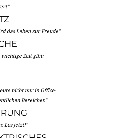
wert"
TZ
ird das Leben zur Freude"
ICHE
wichtige Zeit gibt:
ute nicht nur in Office-
entlichen Bereichen"
ERUNG
 Los jetzt!"
KTRISCHES