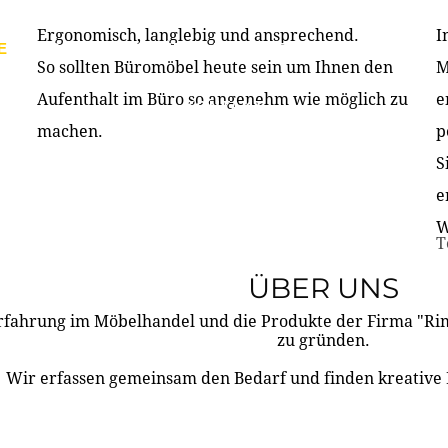
Ergonomisch, langlebig und ansprechend.
I
E
PRODUKTE
ÜBER UNS
PARTNER & REFERE
So sollten Büromöbel heute sein um Ihnen den
M
Aufenthalt im Büro so angenehm wie möglich zu
e
KONTAKT
machen.
p
S
e
W
T
ÜBER UNS
rfahrung im Möbelhandel und die Produkte der Firma "R
zu gründen.
Wir erfassen gemeinsam den Bedarf und finden kreative 