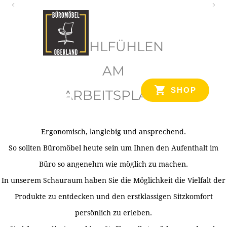
O
b
WOHLFÜHLEN
e
r
AM
l
SHOP
ARBEITSPLATZ
a
n
d
Ergonomisch, langlebig und ansprechend.
Ihr Spezialist für Büroausstattung im Tiroler Oberland
So sollten Büromöbel heute sein um Ihnen den Aufenthalt im
Büro so angenehm wie möglich zu machen.
In unserem Schauraum haben Sie die Möglichkeit die Vielfalt der
Produkte zu entdecken und den erstklassigen Sitzkomfort
persönlich zu erleben.