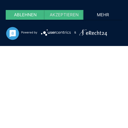
ABLEHNEN
AKZEPTIEREN
MEHR
Powered by
&