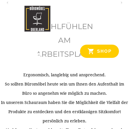
O
b
WOHLFÜHLEN
e
r
AM
l
SHOP
ARBEITSPLATZ
a
n
d
Ergonomisch, langlebig und ansprechend.
Ihr Spezialist für Büroausstattung im Tiroler Oberland
So sollten Büromöbel heute sein um Ihnen den Aufenthalt im
Büro so angenehm wie möglich zu machen.
In unserem Schauraum haben Sie die Möglichkeit die Vielfalt der
Produkte zu entdecken und den erstklassigen Sitzkomfort
persönlich zu erleben.