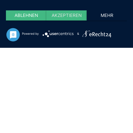
ABLEHNEN
AKZEPTIEREN
MEHR
Powered by
&