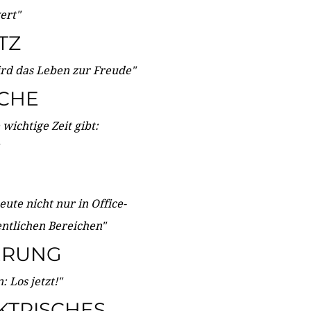
wert"
TZ
ird das Leben zur Freude"
ICHE
wichtige Zeit gibt:
ute nicht nur in Office-
entlichen Bereichen"
ERUNG
 Los jetzt!"
KTRISCHES