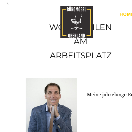
Oberland
HOM
Ihr Spezialist für Büroausstattung im Tiroler Oberland
WOHLFÜHLEN
AM
ARBEITSPLATZ
Meine jahrelange E