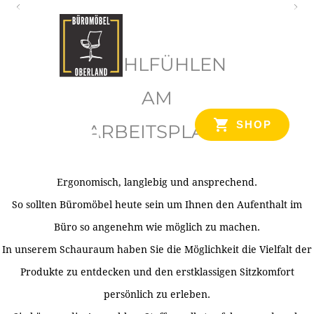
O
b
WOHLFÜHLEN
e
r
AM
l
SHOP
ARBEITSPLATZ
a
n
d
Ergonomisch, langlebig und ansprechend.
Ihr Spezialist für Büroausstattung im Tiroler Oberland
So sollten Büromöbel heute sein um Ihnen den Aufenthalt im
Büro so angenehm wie möglich zu machen.
In unserem Schauraum haben Sie die Möglichkeit die Vielfalt der
Produkte zu entdecken und den erstklassigen Sitzkomfort
persönlich zu erleben.