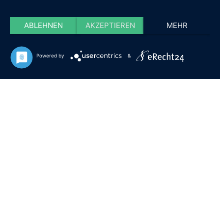
ABLEHNEN
AKZEPTIEREN
MEHR
Powered by
&