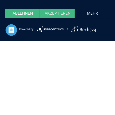
ABLEHNEN
AKZEPTIEREN
MEHR
Powered by
&