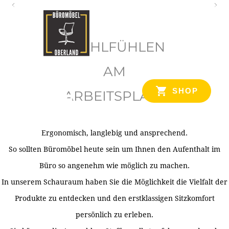
O
b
WOHLFÜHLEN
e
r
AM
l
SHOP
ARBEITSPLATZ
a
n
d
Ergonomisch, langlebig und ansprechend.
Ihr Spezialist für Büroausstattung im Tiroler Oberland
So sollten Büromöbel heute sein um Ihnen den Aufenthalt im
Büro so angenehm wie möglich zu machen.
In unserem Schauraum haben Sie die Möglichkeit die Vielfalt der
Produkte zu entdecken und den erstklassigen Sitzkomfort
persönlich zu erleben.