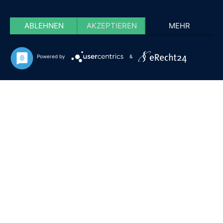
ABLEHNEN
AKZEPTIEREN
MEHR
Powered by
&