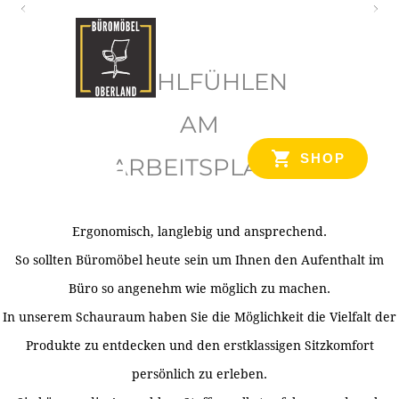
O
b
WOHLFÜHLEN
e
r
AM
l
SHOP
ARBEITSPLATZ
a
n
d
Ergonomisch, langlebig und ansprechend.
Ihr Spezialist für Büroausstattung im Tiroler Oberland
So sollten Büromöbel heute sein um Ihnen den Aufenthalt im
Büro so angenehm wie möglich zu machen.
In unserem Schauraum haben Sie die Möglichkeit die Vielfalt der
Produkte zu entdecken und den erstklassigen Sitzkomfort
persönlich zu erleben.