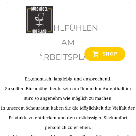
O
b
WOHLFÜHLEN
e
r
AM
l
SHOP
ARBEITSPLATZ
a
n
d
Ergonomisch, langlebig und ansprechend.
Ihr Spezialist für Büroausstattung im Tiroler Oberland
So sollten Büromöbel heute sein um Ihnen den Aufenthalt im
Büro so angenehm wie möglich zu machen.
In unserem Schauraum haben Sie die Möglichkeit die Vielfalt der
Produkte zu entdecken und den erstklassigen Sitzkomfort
persönlich zu erleben.