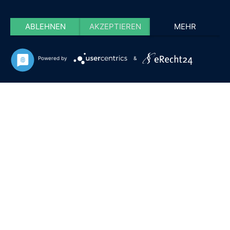
ABLEHNEN
AKZEPTIEREN
MEHR
Powered by
&