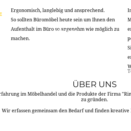
Ergonomisch, langlebig und ansprechend.
I
E
PRODUKTE
ÜBER UNS
PARTNER & REFERE
So sollten Büromöbel heute sein um Ihnen den
M
Aufenthalt im Büro so angenehm wie möglich zu
e
KONTAKT
machen.
p
S
e
W
T
ÜBER UNS
rfahrung im Möbelhandel und die Produkte der Firma "R
zu gründen.
Wir erfassen gemeinsam den Bedarf und finden kreative 