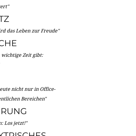
wert"
TZ
ird das Leben zur Freude"
ICHE
wichtige Zeit gibt:
ute nicht nur in Office-
entlichen Bereichen"
ERUNG
 Los jetzt!"
KTRISCHES