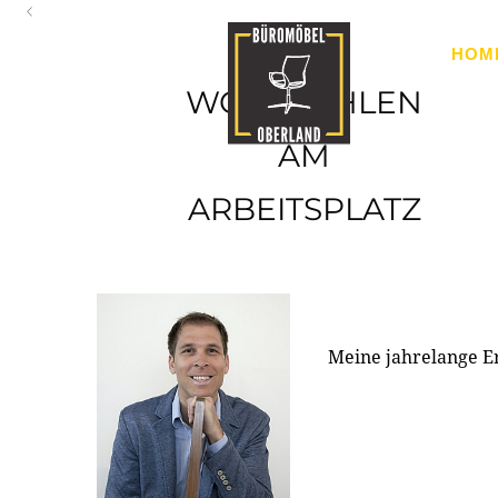
Oberland
HOM
Ihr Spezialist für Büroausstattung im Tiroler Oberland
WOHLFÜHLEN
AM
ARBEITSPLATZ
Meine jahrelange E