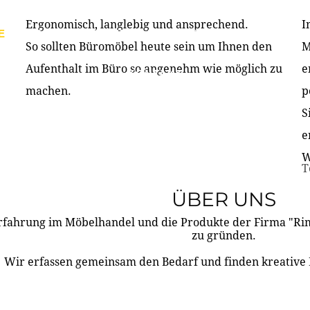
Ergonomisch, langlebig und ansprechend.
I
E
PRODUKTE
ÜBER UNS
PARTNER & REFERE
So sollten Büromöbel heute sein um Ihnen den
M
Aufenthalt im Büro so angenehm wie möglich zu
e
KONTAKT
machen.
p
S
e
W
T
ÜBER UNS
rfahrung im Möbelhandel und die Produkte der Firma "R
zu gründen.
Wir erfassen gemeinsam den Bedarf und finden kreative 