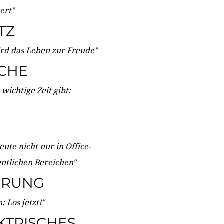
wert"
TZ
ird das Leben zur Freude"
ICHE
wichtige Zeit gibt:
ute nicht nur in Office-
entlichen Bereichen"
ERUNG
 Los jetzt!"
KTRISCHES