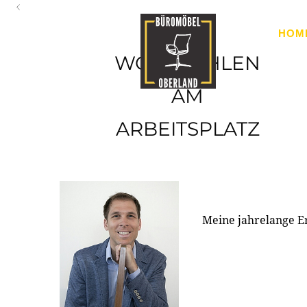
Oberland
HOM
Ihr Spezialist für Büroausstattung im Tiroler Oberland
WOHLFÜHLEN
AM
ARBEITSPLATZ
Meine jahrelange E