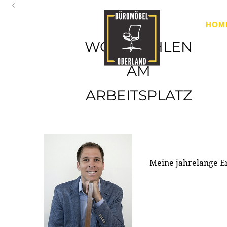
Oberland
HOM
Ihr Spezialist für Büroausstattung im Tiroler Oberland
WOHLFÜHLEN
AM
ARBEITSPLATZ
Meine jahrelange E