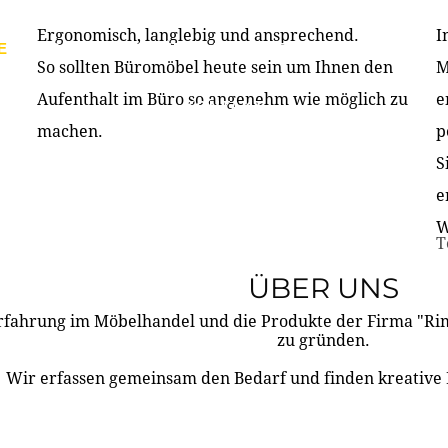
Ergonomisch, langlebig und ansprechend.
I
E
PRODUKTE
ÜBER UNS
PARTNER & REFERE
So sollten Büromöbel heute sein um Ihnen den
M
Aufenthalt im Büro so angenehm wie möglich zu
e
KONTAKT
machen.
p
S
e
W
T
ÜBER UNS
rfahrung im Möbelhandel und die Produkte der Firma "R
zu gründen.
Wir erfassen gemeinsam den Bedarf und finden kreative 