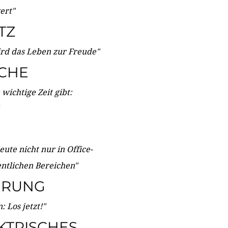
wert"
TZ
ird das Leben zur Freude"
ICHE
wichtige Zeit gibt:
ute nicht nur in Office-
entlichen Bereichen"
ERUNG
 Los jetzt!"
KTRISCHES