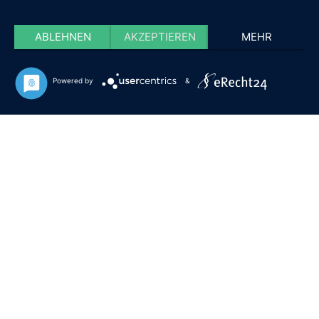
ABLEHNEN
AKZEPTIEREN
MEHR
Powered by
&