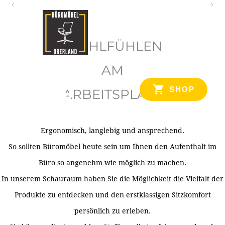
O
b
WOHLFÜHLEN
e
r
AM
l
SHOP
ARBEITSPLATZ
a
n
d
Ergonomisch, langlebig und ansprechend.
Ihr Spezialist für Büroausstattung im Tiroler Oberland
So sollten Büromöbel heute sein um Ihnen den Aufenthalt im
Büro so angenehm wie möglich zu machen.
In unserem Schauraum haben Sie die Möglichkeit die Vielfalt der
Produkte zu entdecken und den erstklassigen Sitzkomfort
persönlich zu erleben.