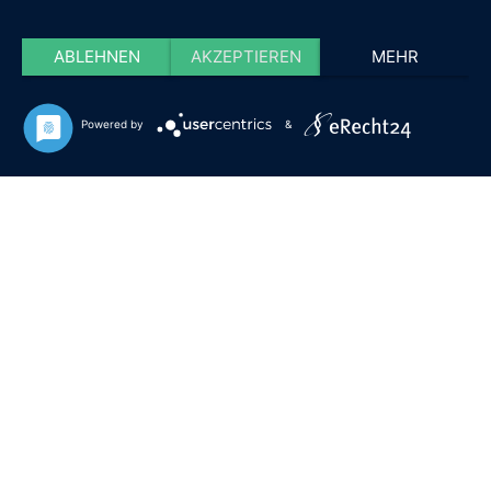
ABLEHNEN
AKZEPTIEREN
MEHR
Powered by
&