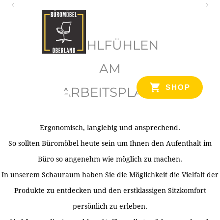
O
b
WOHLFÜHLEN
e
r
AM
l
SHOP
ARBEITSPLATZ
a
n
d
Ergonomisch, langlebig und ansprechend.
Ihr Spezialist für Büroausstattung im Tiroler Oberland
So sollten Büromöbel heute sein um Ihnen den Aufenthalt im
Büro so angenehm wie möglich zu machen.
In unserem Schauraum haben Sie die Möglichkeit die Vielfalt der
Produkte zu entdecken und den erstklassigen Sitzkomfort
persönlich zu erleben.