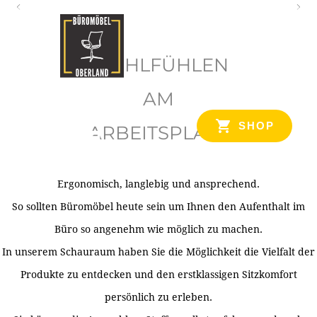
O
b
WOHLFÜHLEN
e
r
AM
l
SHOP
ARBEITSPLATZ
a
n
d
Ergonomisch, langlebig und ansprechend.
Ihr Spezialist für Büroausstattung im Tiroler Oberland
So sollten Büromöbel heute sein um Ihnen den Aufenthalt im
Büro so angenehm wie möglich zu machen.
In unserem Schauraum haben Sie die Möglichkeit die Vielfalt der
Produkte zu entdecken und den erstklassigen Sitzkomfort
persönlich zu erleben.