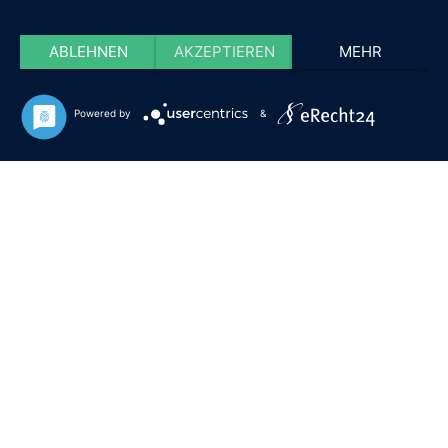
ABLEHNEN
AKZEPTIEREN
MEHR
Powered by
&