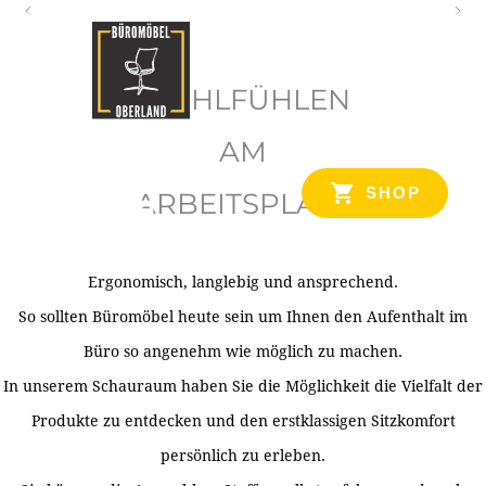
O
b
WOHLFÜHLEN
e
r
AM
l
SHOP
ARBEITSPLATZ
a
n
d
Ergonomisch, langlebig und ansprechend.
Ihr Spezialist für Büroausstattung im Tiroler Oberland
So sollten Büromöbel heute sein um Ihnen den Aufenthalt im
Büro so angenehm wie möglich zu machen.
In unserem Schauraum haben Sie die Möglichkeit die Vielfalt der
Produkte zu entdecken und den erstklassigen Sitzkomfort
persönlich zu erleben.