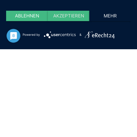
ABLEHNEN
AKZEPTIEREN
MEHR
Powered by
&