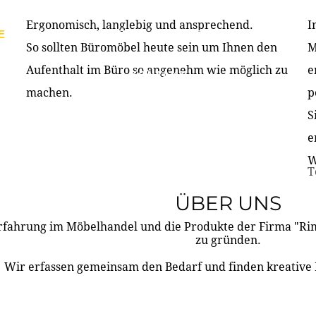
Ergonomisch, langlebig und ansprechend.
I
E
PRODUKTE
ÜBER UNS
PARTNER & REFERE
So sollten Büromöbel heute sein um Ihnen den
M
Aufenthalt im Büro so angenehm wie möglich zu
e
KONTAKT
machen.
p
S
e
W
T
ÜBER UNS
rfahrung im Möbelhandel und die Produkte der Firma "R
zu gründen.
Wir erfassen gemeinsam den Bedarf und finden kreative 