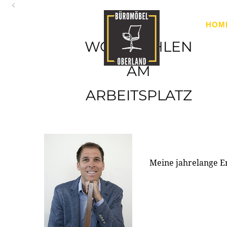
Oberland
HOM
Ihr Spezialist für Büroausstattung im Tiroler Oberland
WOHLFÜHLEN
AM
ARBEITSPLATZ
Meine jahrelange E