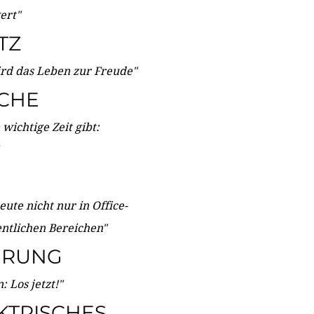
wert"
TZ
ird das Leben zur Freude"
ICHE
wichtige Zeit gibt:
ute nicht nur in Office-
entlichen Bereichen"
ERUNG
 Los jetzt!"
KTRISCHES