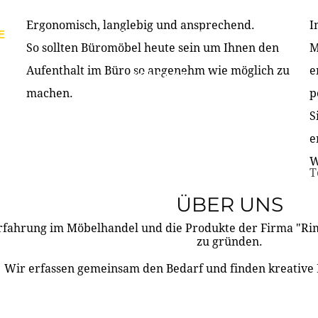
Ergonomisch, langlebig und ansprechend.
I
E
PRODUKTE
ÜBER UNS
PARTNER & REFERE
So sollten Büromöbel heute sein um Ihnen den
M
Aufenthalt im Büro so angenehm wie möglich zu
e
KONTAKT
machen.
p
S
e
W
T
ÜBER UNS
rfahrung im Möbelhandel und die Produkte der Firma "R
zu gründen.
Wir erfassen gemeinsam den Bedarf und finden kreative 