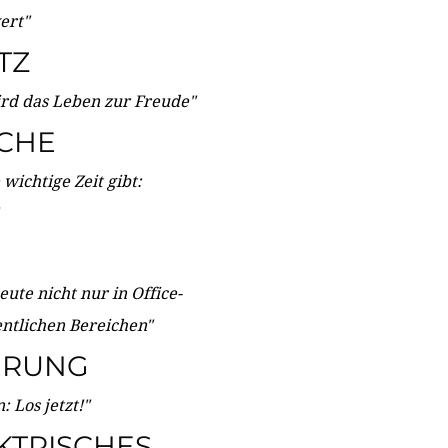
wert"
TZ
ird das Leben zur Freude"
ICHE
wichtige Zeit gibt:
ute nicht nur in Office-
entlichen Bereichen"
ERUNG
 Los jetzt!"
KTRISCHES