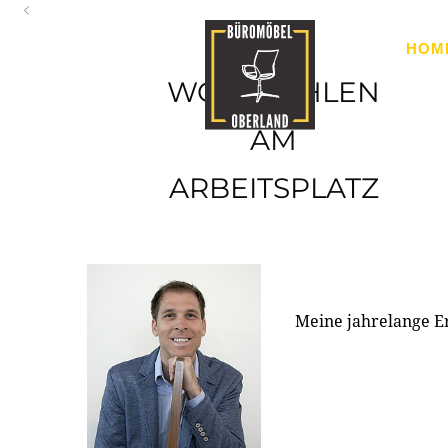
Oberland
HOM
Ihr Spezialist für Büroausstattung im Tiroler Oberland
WOHLFÜHLEN
AM
ARBEITSPLATZ
Meine jahrelange E