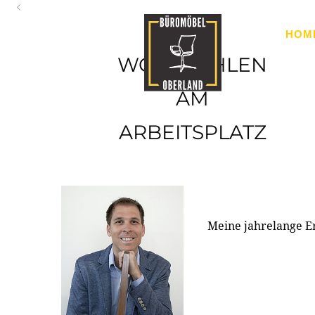
Oberland
HOM
Ihr Spezialist für Büroausstattung im Tiroler Oberland
WOHLFÜHLEN
AM
ARBEITSPLATZ
Meine jahrelange E