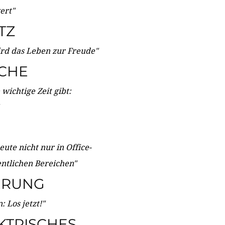
wert"
TZ
ird das Leben zur Freude"
ICHE
wichtige Zeit gibt:
ute nicht nur in Office-
entlichen Bereichen"
ERUNG
 Los jetzt!"
KTRISCHES