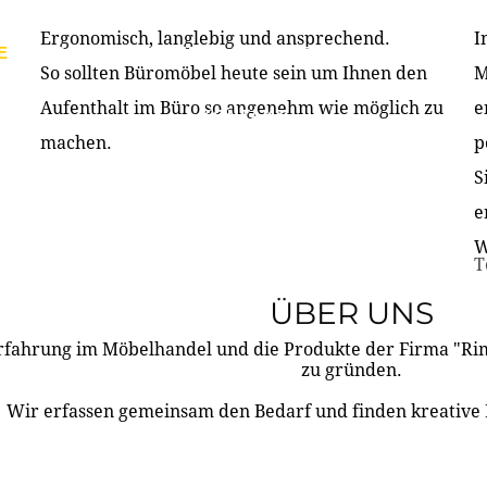
Ergonomisch, langlebig und ansprechend.
I
E
PRODUKTE
ÜBER UNS
PARTNER & REFERE
So sollten Büromöbel heute sein um Ihnen den
M
Aufenthalt im Büro so angenehm wie möglich zu
e
KONTAKT
machen.
p
S
e
W
T
ÜBER UNS
rfahrung im Möbelhandel und die Produkte der Firma "R
zu gründen.
Wir erfassen gemeinsam den Bedarf und finden kreative 