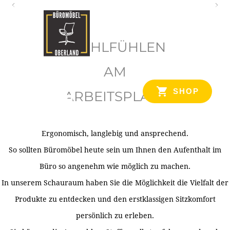
O
b
WOHLFÜHLEN
e
r
AM
l
SHOP
ARBEITSPLATZ
a
n
d
Ergonomisch, langlebig und ansprechend.
Ihr Spezialist für Büroausstattung im Tiroler Oberland
So sollten Büromöbel heute sein um Ihnen den Aufenthalt im
Büro so angenehm wie möglich zu machen.
In unserem Schauraum haben Sie die Möglichkeit die Vielfalt der
Produkte zu entdecken und den erstklassigen Sitzkomfort
persönlich zu erleben.