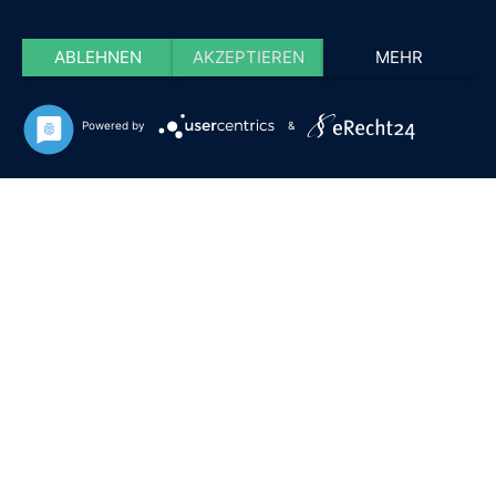
ABLEHNEN
AKZEPTIEREN
MEHR
Powered by
&