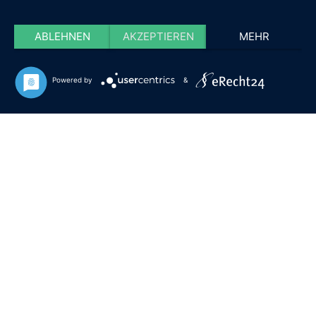
ABLEHNEN
AKZEPTIEREN
MEHR
Powered by
&