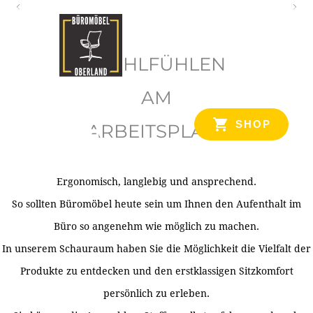
O
b
WOHLFÜHLEN
e
r
AM
l
SHOP
ARBEITSPLATZ
a
n
d
Ergonomisch, langlebig und ansprechend.
Ihr Spezialist für Büroausstattung im Tiroler Oberland
So sollten Büromöbel heute sein um Ihnen den Aufenthalt im
Büro so angenehm wie möglich zu machen.
In unserem Schauraum haben Sie die Möglichkeit die Vielfalt der
Produkte zu entdecken und den erstklassigen Sitzkomfort
persönlich zu erleben.