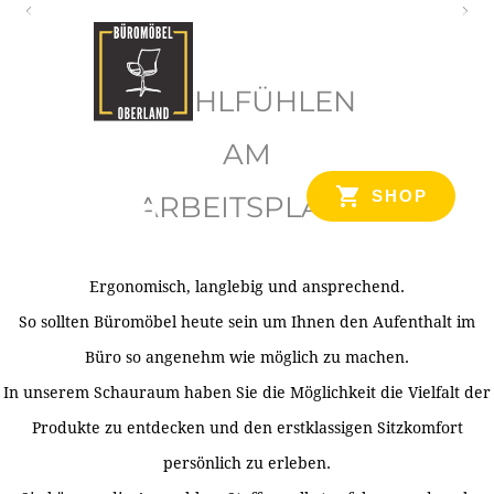
O
b
WOHLFÜHLEN
e
r
AM
l
SHOP
ARBEITSPLATZ
a
n
d
Ergonomisch, langlebig und ansprechend.
Ihr Spezialist für Büroausstattung im Tiroler Oberland
So sollten Büromöbel heute sein um Ihnen den Aufenthalt im
Büro so angenehm wie möglich zu machen.
In unserem Schauraum haben Sie die Möglichkeit die Vielfalt der
Produkte zu entdecken und den erstklassigen Sitzkomfort
persönlich zu erleben.