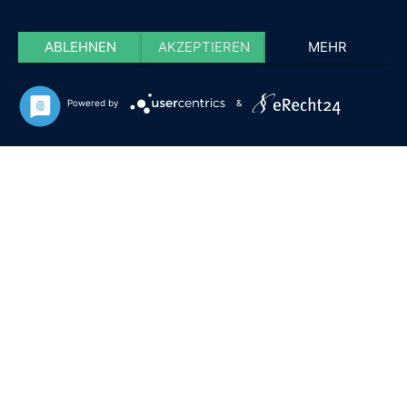
ABLEHNEN
AKZEPTIEREN
MEHR
Powered by
&