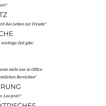
wert"
TZ
ird das Leben zur Freude"
ICHE
wichtige Zeit gibt:
ute nicht nur in Office-
entlichen Bereichen"
ERUNG
 Los jetzt!"
KTRISCHES