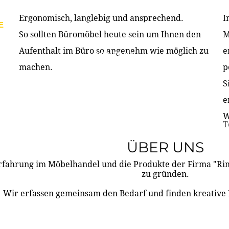
Ergonomisch, langlebig und ansprechend.
I
E
PRODUKTE
ÜBER UNS
PARTNER & REFERE
So sollten Büromöbel heute sein um Ihnen den
M
Aufenthalt im Büro so angenehm wie möglich zu
e
KONTAKT
machen.
p
S
e
W
T
ÜBER UNS
rfahrung im Möbelhandel und die Produkte der Firma "R
zu gründen.
Wir erfassen gemeinsam den Bedarf und finden kreative 