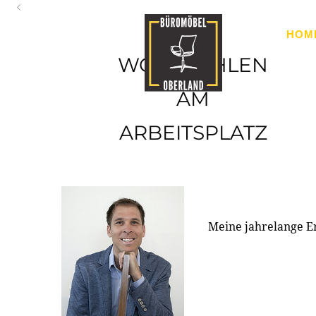
Oberland
HOM
Ihr Spezialist für Büroausstattung im Tiroler Oberland
WOHLFÜHLEN
AM
ARBEITSPLATZ
Meine jahrelange E