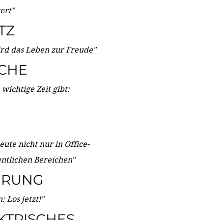
wert"
TZ
ird das Leben zur Freude"
ICHE
wichtige Zeit gibt:
ute nicht nur in Office-
entlichen Bereichen"
ERUNG
 Los jetzt!"
KTRISCHES