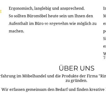
Ergonomisch, langlebig und ansprechend.
I
E
PRODUKTE
ÜBER UNS
PARTNER & REFERE
So sollten Büromöbel heute sein um Ihnen den
M
Aufenthalt im Büro so angenehm wie möglich zu
e
KONTAKT
machen.
p
S
e
W
T
ÜBER UNS
rfahrung im Möbelhandel und die Produkte der Firma "R
zu gründen.
Wir erfassen gemeinsam den Bedarf und finden kreative 