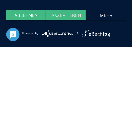
ABLEHNEN
AKZEPTIEREN
MEHR
Powered by
&