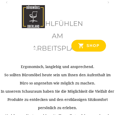
O
b
WOHLFÜHLEN
e
r
AM
l
SHOP
ARBEITSPLATZ
a
n
d
Ergonomisch, langlebig und ansprechend.
Ihr Spezialist für Büroausstattung im Tiroler Oberland
So sollten Büromöbel heute sein um Ihnen den Aufenthalt im
Büro so angenehm wie möglich zu machen.
In unserem Schauraum haben Sie die Möglichkeit die Vielfalt der
Produkte zu entdecken und den erstklassigen Sitzkomfort
persönlich zu erleben.