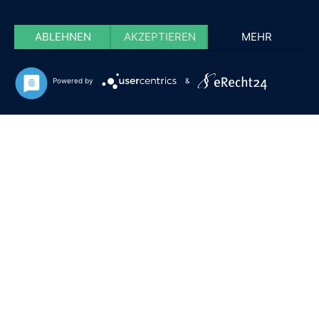
ABLEHNEN
AKZEPTIEREN
MEHR
Powered by
&