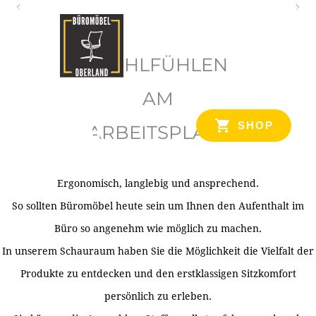
O
b
WOHLFÜHLEN
e
r
AM
l
SHOP
ARBEITSPLATZ
a
n
d
Ergonomisch, langlebig und ansprechend.
Ihr Spezialist für Büroausstattung im Tiroler Oberland
So sollten Büromöbel heute sein um Ihnen den Aufenthalt im
Büro so angenehm wie möglich zu machen.
In unserem Schauraum haben Sie die Möglichkeit die Vielfalt der
Produkte zu entdecken und den erstklassigen Sitzkomfort
persönlich zu erleben.