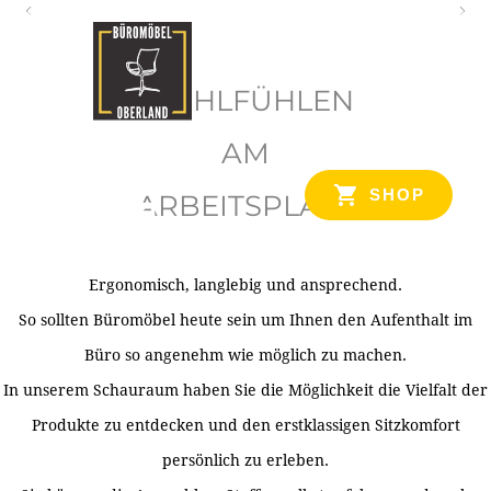
O
b
WOHLFÜHLEN
e
r
AM
l
SHOP
ARBEITSPLATZ
a
n
d
Ergonomisch, langlebig und ansprechend.
Ihr Spezialist für Büroausstattung im Tiroler Oberland
So sollten Büromöbel heute sein um Ihnen den Aufenthalt im
Büro so angenehm wie möglich zu machen.
In unserem Schauraum haben Sie die Möglichkeit die Vielfalt der
Produkte zu entdecken und den erstklassigen Sitzkomfort
persönlich zu erleben.