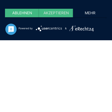
ABLEHNEN
AKZEPTIEREN
MEHR
Powered by
&