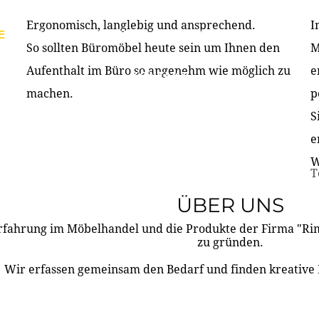
Ergonomisch, langlebig und ansprechend.
I
E
PRODUKTE
ÜBER UNS
PARTNER & REFERE
So sollten Büromöbel heute sein um Ihnen den
M
Aufenthalt im Büro so angenehm wie möglich zu
e
KONTAKT
machen.
p
S
e
W
T
ÜBER UNS
rfahrung im Möbelhandel und die Produkte der Firma "R
zu gründen.
Wir erfassen gemeinsam den Bedarf und finden kreative 