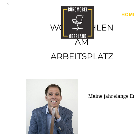
Oberland
HOM
Ihr Spezialist für Büroausstattung im Tiroler Oberland
WOHLFÜHLEN
AM
ARBEITSPLATZ
Meine jahrelange E