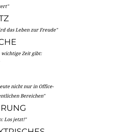
wert"
TZ
ird das Leben zur Freude"
ICHE
wichtige Zeit gibt:
ute nicht nur in Office-
entlichen Bereichen"
ERUNG
 Los jetzt!"
KTRISCHES