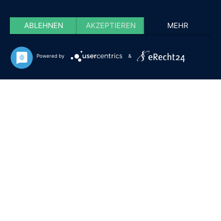
ABLEHNEN
AKZEPTIEREN
MEHR
Powered by
&