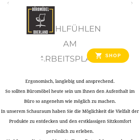
O
b
WOHLFÜHLEN
e
r
AM
l
SHOP
ARBEITSPLATZ
a
n
d
Ergonomisch, langlebig und ansprechend.
Ihr Spezialist für Büroausstattung im Tiroler Oberland
So sollten Büromöbel heute sein um Ihnen den Aufenthalt im
Büro so angenehm wie möglich zu machen.
In unserem Schauraum haben Sie die Möglichkeit die Vielfalt der
Produkte zu entdecken und den erstklassigen Sitzkomfort
persönlich zu erleben.