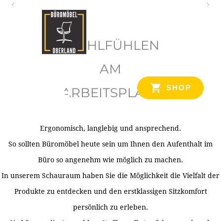
O
b
WOHLFÜHLEN
e
r
AM
l
SHOP
ARBEITSPLATZ
a
n
d
Ergonomisch, langlebig und ansprechend.
Ihr Spezialist für Büroausstattung im Tiroler Oberland
So sollten Büromöbel heute sein um Ihnen den Aufenthalt im
Büro so angenehm wie möglich zu machen.
In unserem Schauraum haben Sie die Möglichkeit die Vielfalt der
Produkte zu entdecken und den erstklassigen Sitzkomfort
persönlich zu erleben.