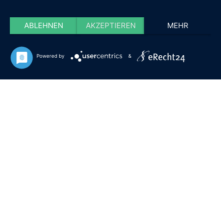
ABLEHNEN
AKZEPTIEREN
MEHR
Powered by
&