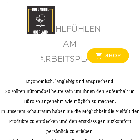
O
b
WOHLFÜHLEN
e
r
AM
l
SHOP
ARBEITSPLATZ
a
n
d
Ergonomisch, langlebig und ansprechend.
Ihr Spezialist für Büroausstattung im Tiroler Oberland
So sollten Büromöbel heute sein um Ihnen den Aufenthalt im
Büro so angenehm wie möglich zu machen.
In unserem Schauraum haben Sie die Möglichkeit die Vielfalt der
Produkte zu entdecken und den erstklassigen Sitzkomfort
persönlich zu erleben.