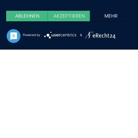
ABLEHNEN
AKZEPTIEREN
MEHR
Powered by
&