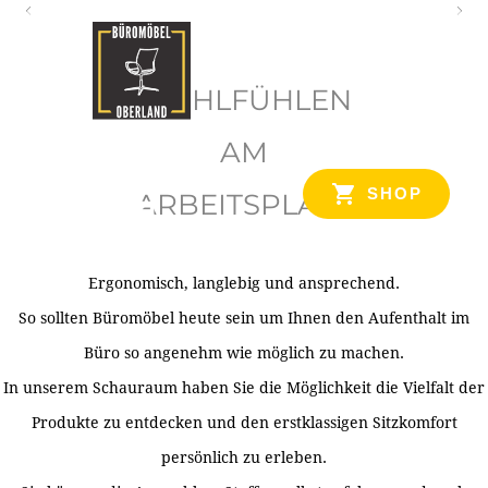
O
b
WOHLFÜHLEN
e
r
AM
l
SHOP
ARBEITSPLATZ
a
n
d
Ergonomisch, langlebig und ansprechend.
Ihr Spezialist für Büroausstattung im Tiroler Oberland
So sollten Büromöbel heute sein um Ihnen den Aufenthalt im
Büro so angenehm wie möglich zu machen.
In unserem Schauraum haben Sie die Möglichkeit die Vielfalt der
Produkte zu entdecken und den erstklassigen Sitzkomfort
persönlich zu erleben.