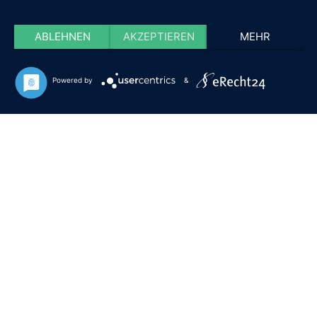
ABLEHNEN
AKZEPTIEREN
MEHR
Powered by
&