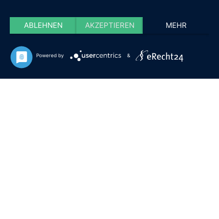
ABLEHNEN
AKZEPTIEREN
MEHR
Powered by
&