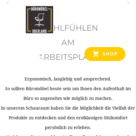
O
b
WOHLFÜHLEN
e
r
AM
l
SHOP
ARBEITSPLATZ
a
n
d
Ergonomisch, langlebig und ansprechend.
Ihr Spezialist für Büroausstattung im Tiroler Oberland
So sollten Büromöbel heute sein um Ihnen den Aufenthalt im
Büro so angenehm wie möglich zu machen.
In unserem Schauraum haben Sie die Möglichkeit die Vielfalt der
Produkte zu entdecken und den erstklassigen Sitzkomfort
persönlich zu erleben.