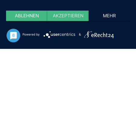
ABLEHNEN
AKZEPTIEREN
MEHR
Powered by
&