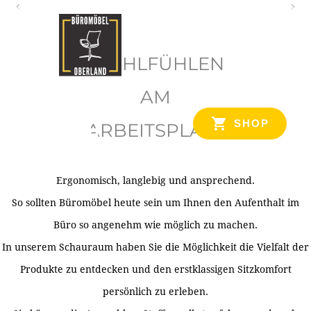
O
b
WOHLFÜHLEN
e
r
AM
l
SHOP
ARBEITSPLATZ
a
n
d
Ergonomisch, langlebig und ansprechend.
Ihr Spezialist für Büroausstattung im Tiroler Oberland
So sollten Büromöbel heute sein um Ihnen den Aufenthalt im
Büro so angenehm wie möglich zu machen.
In unserem Schauraum haben Sie die Möglichkeit die Vielfalt der
Produkte zu entdecken und den erstklassigen Sitzkomfort
persönlich zu erleben.