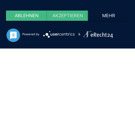
ABLEHNEN
AKZEPTIEREN
MEHR
Powered by
&