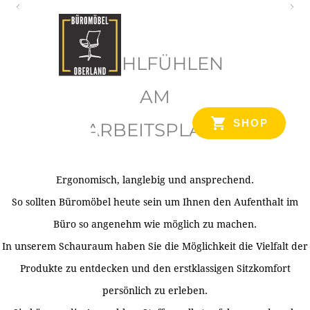
O
b
WOHLFÜHLEN
e
r
AM
l
SHOP
ARBEITSPLATZ
a
n
d
Ergonomisch, langlebig und ansprechend.
Ihr Spezialist für Büroausstattung im Tiroler Oberland
So sollten Büromöbel heute sein um Ihnen den Aufenthalt im
Büro so angenehm wie möglich zu machen.
In unserem Schauraum haben Sie die Möglichkeit die Vielfalt der
Produkte zu entdecken und den erstklassigen Sitzkomfort
persönlich zu erleben.