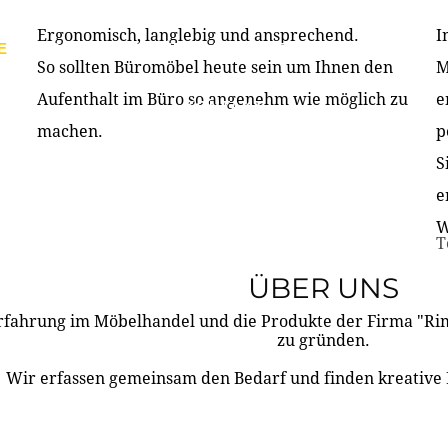
Ergonomisch, langlebig und ansprechend.
I
E
PRODUKTE
ÜBER UNS
PARTNER & REFERE
So sollten Büromöbel heute sein um Ihnen den
M
Aufenthalt im Büro so angenehm wie möglich zu
e
KONTAKT
machen.
p
S
e
W
T
ÜBER UNS
rfahrung im Möbelhandel und die Produkte der Firma "R
zu gründen.
Wir erfassen gemeinsam den Bedarf und finden kreative 