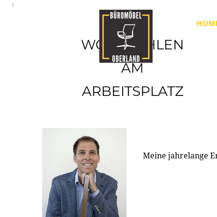
Oberland
HOM
Ihr Spezialist für Büroausstattung im Tiroler Oberland
WOHLFÜHLEN
AM
ARBEITSPLATZ
Meine jahrelange E