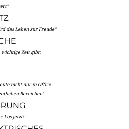
wert"
TZ
ird das Leben zur Freude"
ICHE
wichtige Zeit gibt:
ute nicht nur in Office-
entlichen Bereichen"
ERUNG
 Los jetzt!"
KTRISCHES