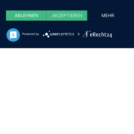
ABLEHNEN
AKZEPTIEREN
MEHR
Powered by
&