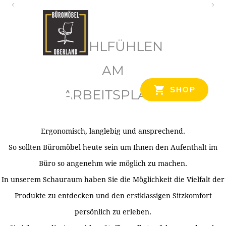
O
b
WOHLFÜHLEN
e
r
AM
l
SHOP
ARBEITSPLATZ
a
n
d
Ergonomisch, langlebig und ansprechend.
Ihr Spezialist für Büroausstattung im Tiroler Oberland
So sollten Büromöbel heute sein um Ihnen den Aufenthalt im
Büro so angenehm wie möglich zu machen.
In unserem Schauraum haben Sie die Möglichkeit die Vielfalt der
Produkte zu entdecken und den erstklassigen Sitzkomfort
persönlich zu erleben.