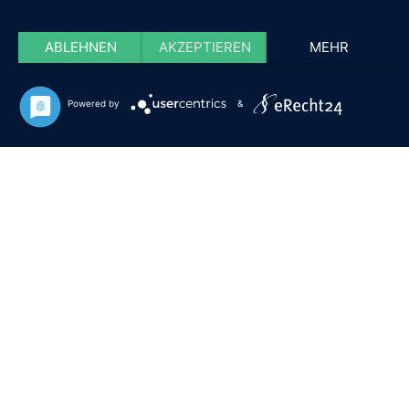
ABLEHNEN
AKZEPTIEREN
MEHR
Powered by
&