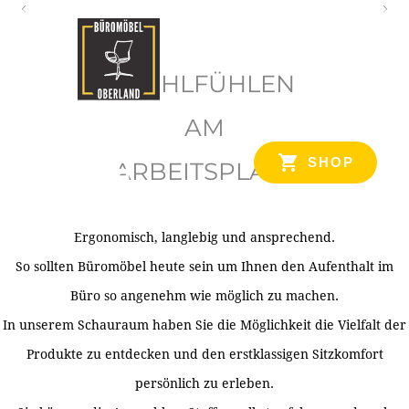
O
b
WOHLFÜHLEN
e
r
AM
l
SHOP
ARBEITSPLATZ
a
n
d
Ergonomisch, langlebig und ansprechend.
Ihr Spezialist für Büroausstattung im Tiroler Oberland
So sollten Büromöbel heute sein um Ihnen den Aufenthalt im
Büro so angenehm wie möglich zu machen.
In unserem Schauraum haben Sie die Möglichkeit die Vielfalt der
Produkte zu entdecken und den erstklassigen Sitzkomfort
persönlich zu erleben.