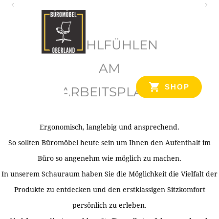
O
b
WOHLFÜHLEN
e
r
AM
l
SHOP
ARBEITSPLATZ
a
n
d
Ergonomisch, langlebig und ansprechend.
Ihr Spezialist für Büroausstattung im Tiroler Oberland
So sollten Büromöbel heute sein um Ihnen den Aufenthalt im
Büro so angenehm wie möglich zu machen.
In unserem Schauraum haben Sie die Möglichkeit die Vielfalt der
Produkte zu entdecken und den erstklassigen Sitzkomfort
persönlich zu erleben.