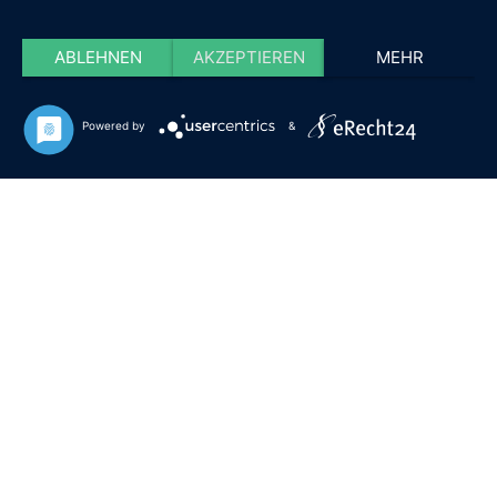
ABLEHNEN
AKZEPTIEREN
MEHR
Powered by
&